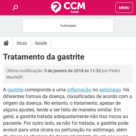
MENU
INÍCIO
FÓRUM
Dicas
Saúde
SAÚDE
Tratamento da gastrite
FAMÍLIA
Última modificação:
5 de janeiro de 2018 às 11:32
por
Pedro
Muxfeldt
.
NUTRIÇÃO
A
gastrite
corresponde a uma
inflamação
no
estômago
. Há
diferentes formas da doença, classificadas de acordo com a
BEM-ESTAR
origem da doença. No entanto, o tratamento, apesar de
alguns ajustes, tende a ser feito de maneira similar. Em
SEXUALIDADE
geral, a gastrite tratada adequadamente não traz riscos ao
paciente. Por outro lado, se não for tratada, a gastrite pode
evoluir para uma úlcera ou perfuração no estômago, além
GLOSSÁRIO