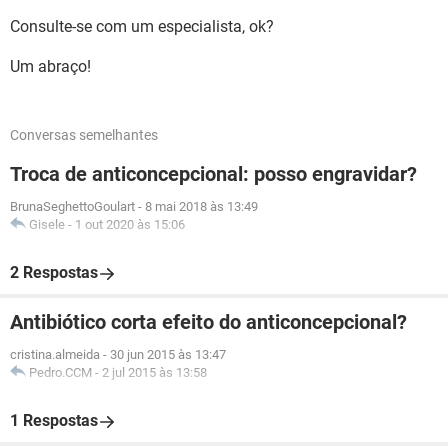
Consulte-se com um especialista, ok?
Um abraço!
Conversas semelhantes
Troca de anticoncepcional: posso engravidar?
BrunaSeghettoGoulart
-
8 mai 2018 às 13:49
Gisele
-
1 out 2020 às 15:06
2 Respostas
Antibiótico corta efeito do anticoncepcional?
cristina.almeida
-
30 jun 2015 às 13:47
Pedro.CCM
-
2 jul 2015 às 13:58
1 Respostas