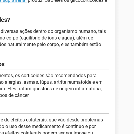
a suprarrenal
produz. São eles os glicocorticóides e
des?
r diversas ações dentro do organismo humano, tais
no corpo (equilíbrio de íons e água), além de
os naturalmente pelo corpo, eles também estão
os
ntos, os corticoides são recomendados para
o alergias, asmas, lúpus, artrite reumatoide e em
rim. Eles tratam questões de origem inflamatória,
ipos de câncer.
e de efeitos colaterais, que vão desde problemas
ndo o uso desse medicamento é contínuo e por
os efeitos colaterais podem ser equimose ou