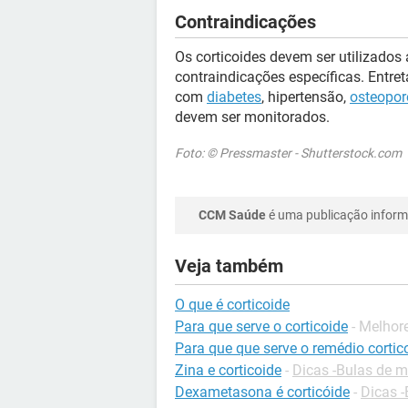
Contraindicações
Os corticoides devem ser utilizado
contraindicações específicas. Entret
com
diabetes
, hipertensão,
osteopor
devem ser monitorados.
Foto: © Pressmaster - Shutterstock.com
CCM Saúde
é uma publicação informa
Veja também
O que é corticoide
Para que serve o corticoide
- Melhor
Para que que serve o remédio cortic
Zina e corticoide
-
Dicas -Bulas de 
Dexametasona é corticóide
-
Dicas 