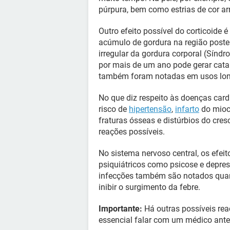
púrpura, bem como estrias de cor arr
Outro efeito possível do corticoide
acúmulo de gordura na região poster
irregular da gordura corporal (Síndr
por mais de um ano pode gerar cata
também foram notadas em usos lon
No que diz respeito às doenças car
risco de
hipertensão
,
infarto
do miocá
fraturas ósseas e distúrbios do cre
reações possíveis.
No sistema nervoso central, os efeit
psiquiátricos como psicose e depres
infecções também são notados quan
inibir o surgimento da febre.
Importante:
Há outras possíveis reaç
essencial falar com um médico ante