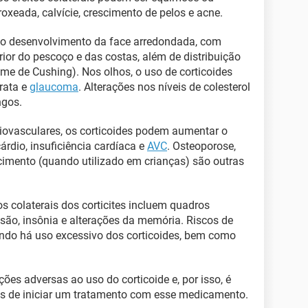
oxeada, calvície, crescimento de pelos e acne.
 é o desenvolvimento da face arredondada, com
ior do pescoço e das costas, além de distribuição
ome de Cushing). Nos olhos, o uso de corticoides
rata e
glaucoma
. Alterações nos níveis de colesterol
gos.
diovasculares, os corticoides podem aumentar o
rdio, insuficiência cardíaca e
AVC
. Osteoporose,
scimento (quando utilizado em crianças) são outras
os colaterais dos corticites incluem quadros
são, insônia e alterações da memória. Riscos de
do há uso excessivo dos corticoides, bem como
ões adversas ao uso do corticoide e, por isso, é
s de iniciar um tratamento com esse medicamento.