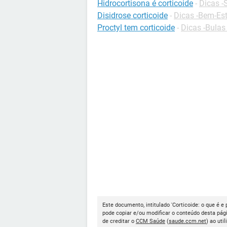
Hidrocortisona é corticoide
-
Dicas -
Disidrose corticoide
-
Dicas -Bem-Est
Proctyl tem corticoide
-
Dicas -Bula
Este documento, intitulado 'Corticoide: o que é e 
pode copiar e/ou modificar o conteúdo desta pág
de creditar o
CCM Saúde
(
saude.ccm.net
) ao util