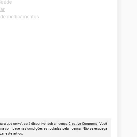
Saúde
ar
s de medicamentos
para que serve', está disponível sob a licença
Creative Commons
. Você
ina com base nas condições estipuladas pela licença. Não se esqueça
izar este artigo.