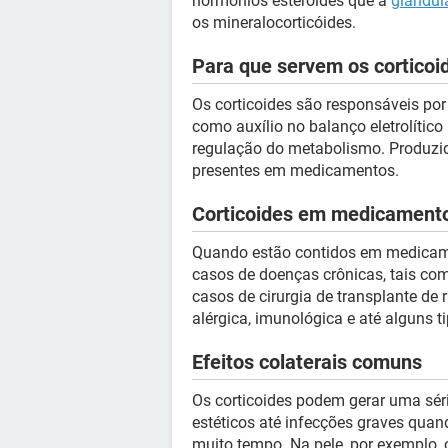
hormônios esteroides que a
glândul
os mineralocorticóides.
Para que servem os corticoi
Os corticoides são responsáveis po
como auxílio no balanço eletrolítico 
regulação do metabolismo. Produzid
presentes em medicamentos.
Corticoides em medicament
Quando estão contidos em medicame
casos de doenças crônicas, tais com
casos de cirurgia de transplante de 
alérgica, imunológica e até alguns t
Efeitos colaterais comuns
Os corticoides podem gerar uma séri
estéticos até infecções graves qua
muito tempo. Na pele, por exemplo, 