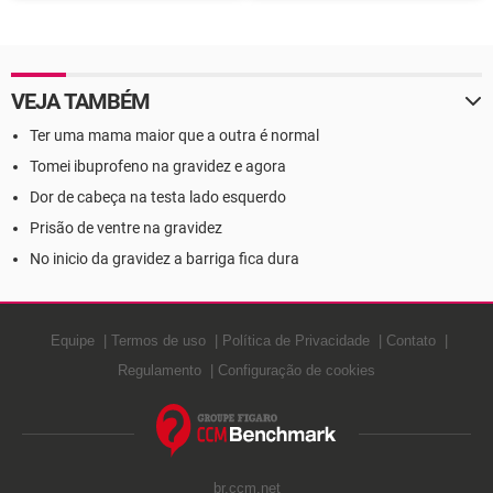
onde encontrá-los
prednisolona
VEJA TAMBÉM
Ter uma mama maior que a outra é normal
Tomei ibuprofeno na gravidez e agora
Dor de cabeça na testa lado esquerdo
Prisão de ventre na gravidez
No inicio da gravidez a barriga fica dura
Equipe
Termos de uso
Política de Privacidade
Contato
Regulamento
Configuração de cookies
br.ccm.net