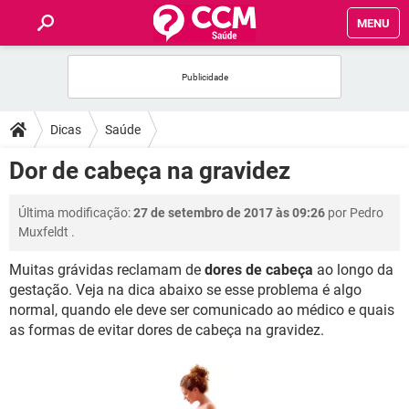
MENU
INÍCIO
FÓRUM
Dicas
Saúde
SAÚDE
Dor de cabeça na gravidez
FAMÍLIA
Última modificação:
27 de setembro de 2017 às 09:26
por
Pedro
Muxfeldt
.
NUTRIÇÃO
Muitas grávidas reclamam de
dores de cabeça
ao longo da
gestação. Veja na dica abaixo se esse problema é algo
BEM-ESTAR
normal, quando ele deve ser comunicado ao médico e quais
as formas de evitar dores de cabeça na gravidez.
SEXUALIDADE
GLOSSÁRIO