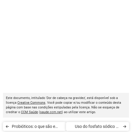
Este documento, intitulado 'Dor de cabeça na gravidez', está disponível sob a
licença
Creative Commons
. Você pode copiar e/ou modificar o conteúdo desta
página com base nas condições estipuladas pela licença. Não se esqueça de
creditar o
CCM Saúde
(
saude.ccm.net
) ao utilizar este artigo.
Probióticos: o que são e
Uso do fosfato sódico de