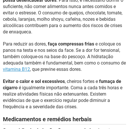
possa desencadear dores
. Para isso, é necessário dormir o
suficiente, não comer alimentos nunca antes comidos e
evitar o estresse. O consumo de queijos, chocolate, tomate,
cebola, laranjas, molho shoyu, cafeína, nozes e bebidas
alcoólicas contribuem para o aumento dos riscos de crises
de enxaqueca.
Para reduzir as dores,
faça compressas frias
e coloque os
panos na testa e nos seios da face. Se a dor for tensional,
também coloque-os na base do pescoço. A hidratação
adequada também é fundamental, bem como o consumo de
vitamina B12
, que previne essas dores.
Evitar o calor e sol excessivos
, cheiros fortes e
fumaça de
cigarro
é igualmente importante. Coma a cada três horas e
realize atividades físicas não extenuantes. Existem
evidências de que o exercício regular pode diminuir a
frequência e a severidade das crises.
Medicamentos e remédios herbais