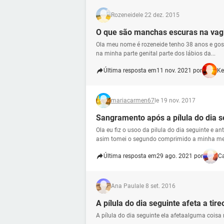
Rozeneide
le 22 dez. 2015
O que são manchas escuras na vag
Ola meu nome é rozeneide tenho 38 anos e gos
na minha parte genital parte dos lábios da...
Última resposta em
11 nov. 2021 por
Ke
mariacarmen67
le 19 nov. 2017
Sangramento após a pílula do dia s
Ola eu fiz o usoo da pilula do dia seguinte 
asim tomei o segundo comprimido a minha me.
Última resposta em
29 ago. 2021 por
C
Ana Paula
le 8 set. 2016
A pílula do dia seguinte afeta a tire
A pílula do dia seguinte ela afetaalguma coisa 