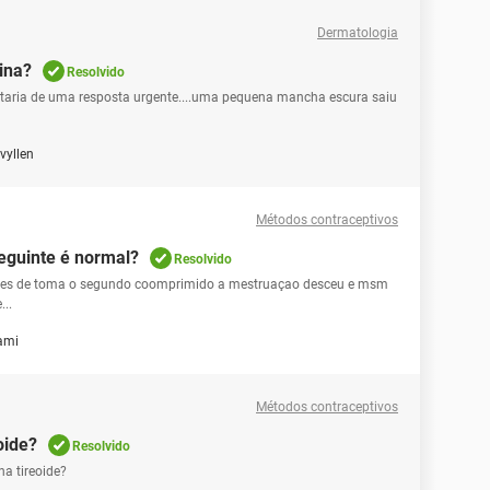
Dermatologia
ina?
Resolvido
taria de uma resposta urgente....uma pequena mancha escura saiu
vyllen
Métodos contraceptivos
eguinte é normal?
Resolvido
e antes de toma o segundo coomprimido a mestruaçao desceu e msm
..
ami
Métodos contraceptivos
oide?
Resolvido
na tireoide?