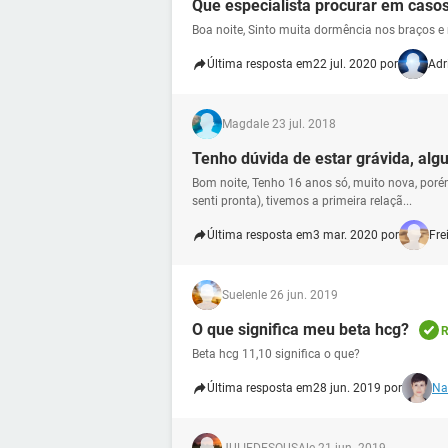
Que especialista procurar em cas
Boa noite, Sinto muita dormência nos braços e 
Última resposta em
22 jul. 2020 por
Adr
Magda
le 23 jul. 2018
Tenho dúvida de estar grávida, al
Bom noite, Tenho 16 anos só, muito nova, por
senti pronta), tivemos a primeira relaçã...
Última resposta em
3 mar. 2020 por
Fre
Suelen
le 26 jun. 2019
O que significa meu beta hcg?
R
Beta hcg 11,10 significa o que?
Última resposta em
28 jun. 2019 por
Na