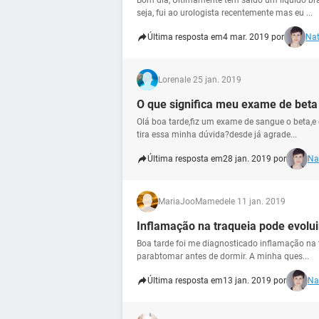
Bom dia, Últimamente tem saído um líquido b
seja, fui ao urologista recentemente mas eu ...
Última resposta em
4 mar. 2019 por
Nat
Lorena
le 25 jan. 2019
O que significa meu exame de beta
Olá boa tarde,fiz um exame de sangue o beta,e
tira essa minha dúvida?desde já agrade...
Última resposta em
28 jan. 2019 por
Na
MariaJooMamede
le 11 jan. 2019
Inflamação na traqueia pode evolui
Boa tarde foi me diagnosticado inflamação na 
parabtomar antes de dormir. A minha ques...
Última resposta em
13 jan. 2019 por
Na