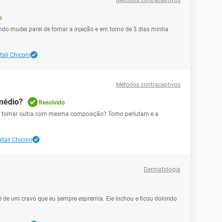
Métodos contraceptivos
o
ando mudei parei de tomar a injeção e em torno de 3 dias minha
tali Chiconi
Métodos contraceptivos
emédio?
Resolvido
so tomar outra com mesma composição? Tomo perlutam e a
tali Chiconi
Dermatologia
e de um cravo que eu sempre espremia. Ele inchou e ficou dolorido