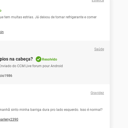
Estética
o
ue tem muitas estrias. Já deixou de tomar refrigerante e comer
kin
Saúde
epios na cabeça?
Resolvido
- Enviado do CCM Live forum pour Android
cio1986
Gravidez
manhã sinto minha barriga dura pro lado esquerdo. Isso é normal?
harleny2390