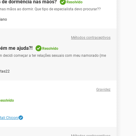
os de dormência nas mãos?
Resolvido
nas mãos ao dormir. Que tipo de especialista devo procurar??
iano
Métodos contraceptivos
guém me ajuda?!
Resolvido
ém decidi começar a ter relações sexuais com meu namorado (me
itas22
Gravidez
esolvido
tali Chiconi