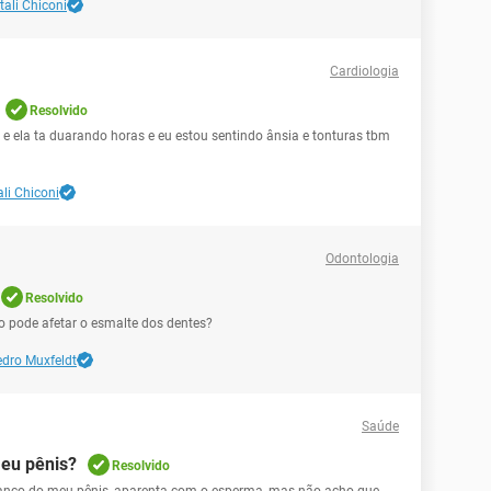
tali Chiconi
Cardiologia
Resolvido
 e ela ta duarando horas e eu estou sentindo ânsia e tonturas tbm
li Chiconi
Odontologia
Resolvido
o pode afetar o esmalte dos dentes?
dro Muxfeldt
Saúde
meu pênis?
Resolvido