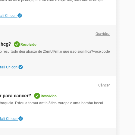
ranco do meu pênis, aparenta com o esperma, mas não acho que
ali Chiconi
Gravidez
 hcg?
Resolvido
 o resultado deu abaixo de 25mUI/ml,o que isso significa?você pode
tali Chiconi
Câncer
r para câncer?
Resolvido
traqueia. Estou a tomar antibiótico, xarope e uma bomba bocal
tali Chiconi