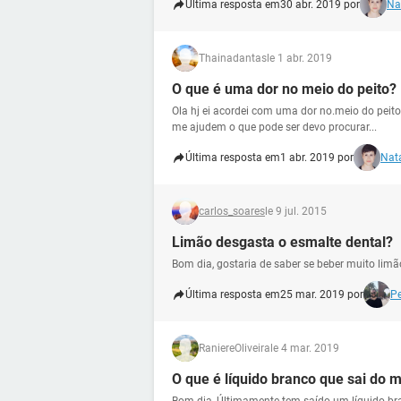
Última resposta em
30 abr. 2019 por
Na
Thainadantas
le 1 abr. 2019
O que é uma dor no meio do peito?
Ola hj ei acordei com uma dor no.meio do peito
me ajudem o que pode ser devo procurar...
Última resposta em
1 abr. 2019 por
Nata
carlos_soares
le 9 jul. 2015
Limão desgasta o esmalte dental?
Bom dia, gostaria de saber se beber muito limã
Última resposta em
25 mar. 2019 por
Pe
RaniereOliveira
le 4 mar. 2019
O que é líquido branco que sai do 