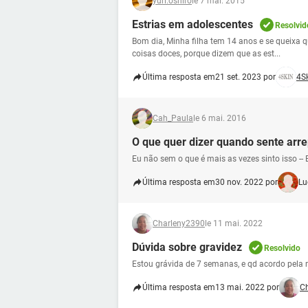
yuri.oshiro
le 7 mai. 2015
Estrias em adolescentes
Resolvid
Bom dia, Minha filha tem 14 anos e se queixa q
coisas doces, porque dizem que as est...
Última resposta em
21 set. 2023 por
4S
Cah_Paula
le 6 mai. 2016
O que quer dizer quando sente arr
Eu não sem o que é mais as vezes sinto isso -
Última resposta em
30 nov. 2022 por
Lu
Charleny2390
le 11 mai. 2022
Dúvida sobre gravidez
Resolvido
Estou grávida de 7 semanas, e qd acordo pela 
Última resposta em
13 mai. 2022 por
C