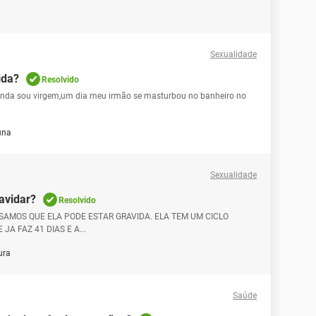
Sexualidade
ida?
Resolvido
ainda sou virgem,um dia meu irmão se masturbou no banheiro no
una
Sexualidade
avidar?
Resolvido
SAMOS QUE ELA PODE ESTAR GRAVIDA. ELA TEM UM CICLO
JA FAZ 41 DIAS E A...
ura
Saúde