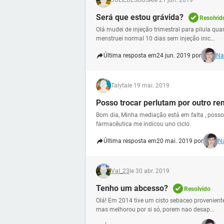
JULIEDESOUSA
le 21 jun. 2019
Será que estou grávida?
Resolvid
Olá mudei de injeção trimestral para pilula qu
menstruei normal 10 dias sem injeção inic...
Última resposta em
24 jun. 2019 por
Na
Talyta
le 19 mai. 2019
Posso trocar perlutam por outro r
Bom dia, Minha mediação está em falta , pos
farmacêutica me indicou uno ciclo.
Última resposta em
20 mai. 2019 por
Na
Val_23
le 30 abr. 2019
Tenho um abcesso?
Resolvido
Olá! Em 2014 tive um cisto sebaceo provenient
mas melhorou por si só, porem nao desap...