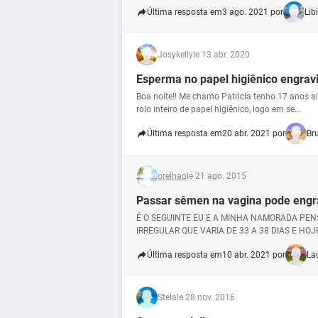
Última resposta em
3 ago. 2021 por
Libi
Josykelly
le 13 abr. 2020
Esperma no papel higiênico engrav
Boa noite!! Me chamo Patricia tenho 17 anos 
rolo inteiro de papel higiênico, logo em se...
Última resposta em
20 abr. 2021 por
Br
orelhao
le 21 ago. 2015
Passar sêmen na vagina pode engr
É O SEGUINTE EU E A MINHA NAMORADA PEN
IRREGULAR QUE VARIA DE 33 A 38 DIAS E HOJE 
Última resposta em
10 abr. 2021 por
La
Stela
le 28 nov. 2016