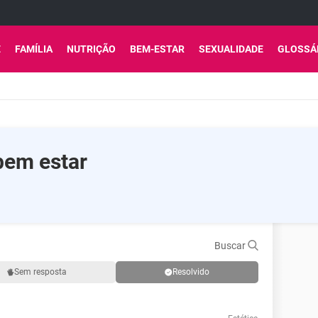
E
FAMÍLIA
NUTRIÇÃO
BEM-ESTAR
SEXUALIDADE
GLOSSÁ
bem estar
Buscar
Sem resposta
Resolvido